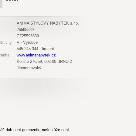
ANIMA STYLOVÝ NÁBYTEK s.r.o.
25595539
CZ25595539
ktivity
V - Výrobce
545 245 344 - firemní
ránka
www.animanabytek.cz
Koliště 276/59, 602 00 BRNO 2
Jihomoravský
áš dub není gumovník, naše kůže není