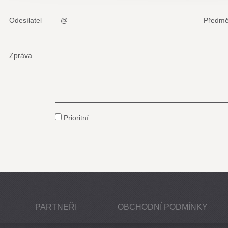
Odesílatel
Předmě
Zpráva
Prioritní
PARTNEŘI
OBCHODNÍ PODMÍNKY