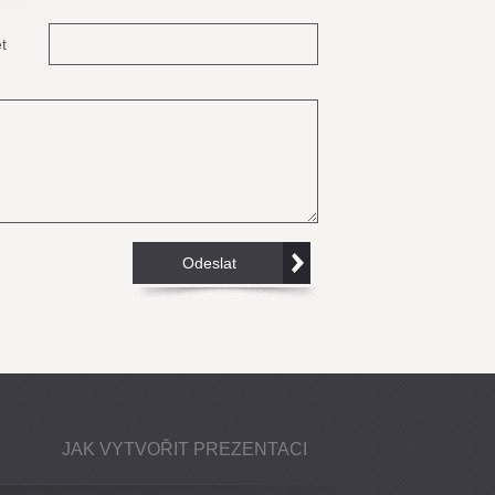
t
JAK VYTVOŘIT PREZENTACI