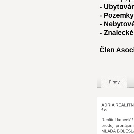
- Ubytová
- Pozemky
- Nebytov
- Znaleck
Člen Asoci
Firmy
ADRIA REALIT
f.o.
Realitní kancelář
prodej, pronáje
MLADÁ BOLESL