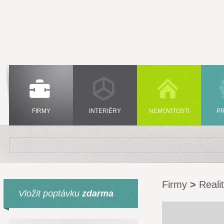
FIRMY
INTERIÉRY
NEMOVITOSTI
P
Firmy
>
Reali
Vložit poptávku
zdarma