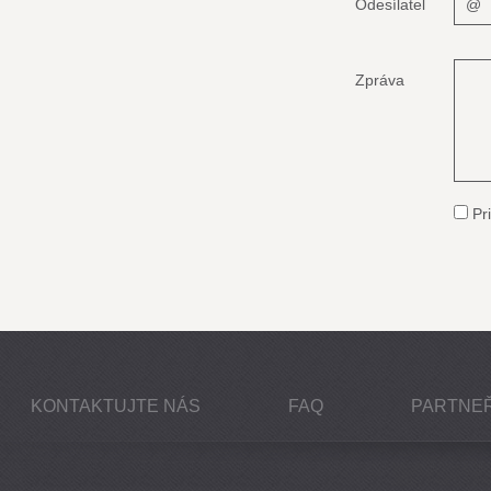
Odesílatel
Zpráva
Pri
KONTAKTUJTE NÁS
FAQ
PARTNEŘ