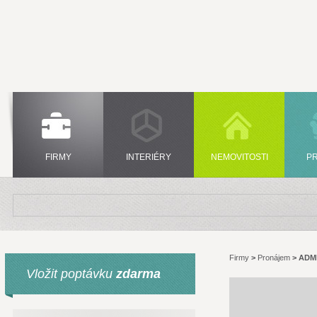
FIRMY
INTERIÉRY
NEMOVITOSTI
P
Firmy
>
Pronájem
>
ADME
Vložit poptávku
zdarma