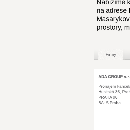
Nabízíme k
na adrese 
Masarykova
prostory, m
Firmy
ADA GROUP s.r.
Pronájem kancelá
Husitská 36, Pra
PRAHA 96
BA: S Praha