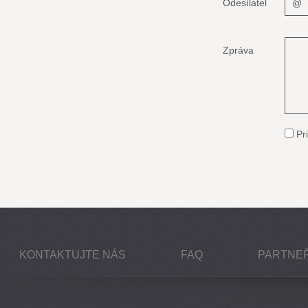
Odesílatel
Zpráva
Pri
KONTAKTUJTE NÁS
FAQ
PARTNEŘ