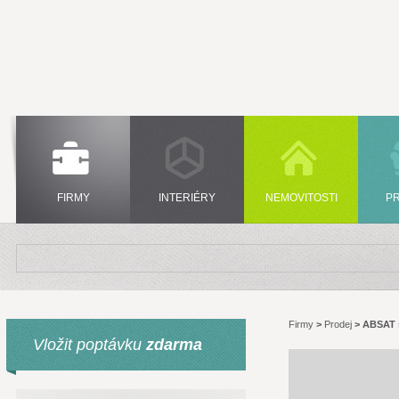
FIRMY
INTERIÉRY
NEMOVITOSTI
P
Firmy
>
Prodej
>
ABSAT s
Vložit poptávku
zdarma