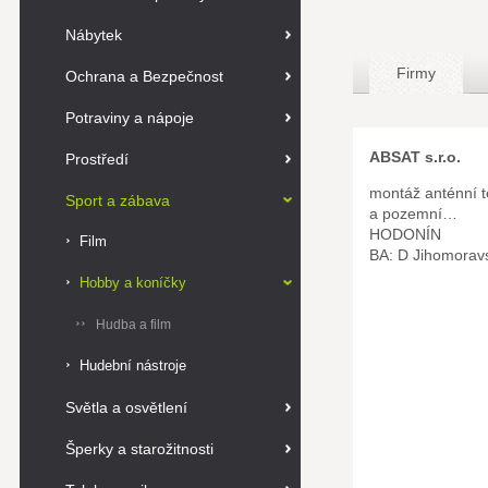
Nábytek
Firmy
Ochrana a Bezpečnost
Potraviny a nápoje
ABSAT s.r.o.
Prostředí
montáž anténní te
Sport a zábava
a pozemní…
HODONÍN
Film
BA: D Jihomorav
Hobby a koníčky
Hudba a film
Hudební nástroje
Světla a osvětlení
Šperky a starožitnosti