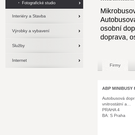
Fotografické studio
Mikrobusov
Interiéry a Stavba
Autobusová
osobní dop
Výrobky a vybavení
doprava, o
Služby
Internet
Firmy
ABP MINIBUSY f
Autobusová dopr
vnitrostátní a…
PRAHA 4
BA: S Praha