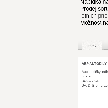
Nabídka ná
Prodej sort
letních pn
Možnost n
Firmy
ABP AUTODÍLY f
Autodoplňky, náhr
prodej
BUČOVICE
BA: D Jihomorav