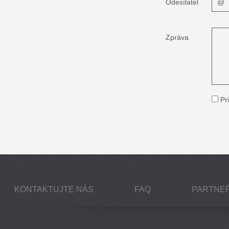
Odesílatel
Zpráva
Pri
KONTAKTUJTE NÁS
FAQ
PARTNEŘ