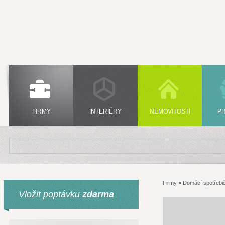
FIRMY
INTERIÉRY
NEMOVITOSTI
P
Firmy
>
Domácí spotřebi
Vložit poptávku
zdarma