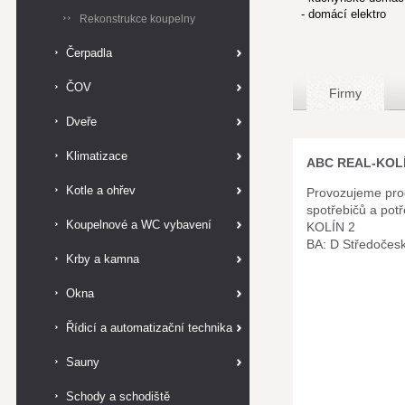
- domácí elektro
Rekonstrukce koupelny
Čerpadla
ČOV
Firmy
Dveře
Klimatizace
ABC REAL-KOLÍN
Kotle a ohřev
Provozujeme pro
spotřebičů a pot
Koupelnové a WC vybavení
KOLÍN 2
BA: D Středočes
Krby a kamna
Okna
Řídicí a automatizační technika
Sauny
Schody a schodiště