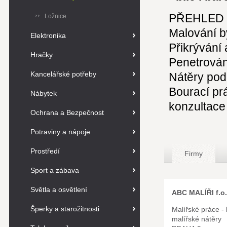
PŘEHLED
Ložnice
Malování by
Elektronika
Přikrývání 
Hračky
Penetrován
Kancelářské potřeby
Nátěry podl
Bourací pr
Nábytek
konzultac
Ochrana a Bezpečnost
Potraviny a nápoje
Prostředí
Firmy
Sport a zábava
Světla a osvětlení
ABC MALÍŘI f.o.
Šperky a starožitnosti
Malířské práce - 
malířské nátěry