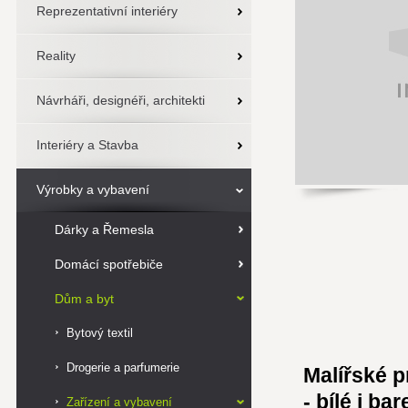
Reprezentativní interiéry
Reality
Návrháři, designéři, architekti
Interiéry a Stavba
Výrobky a vybavení
Dárky a Řemesla
Domácí spotřebiče
Dům a byt
Bytový textil
Drogerie a parfumerie
Malířské p
- bílé i b
Zařízení a vybavení