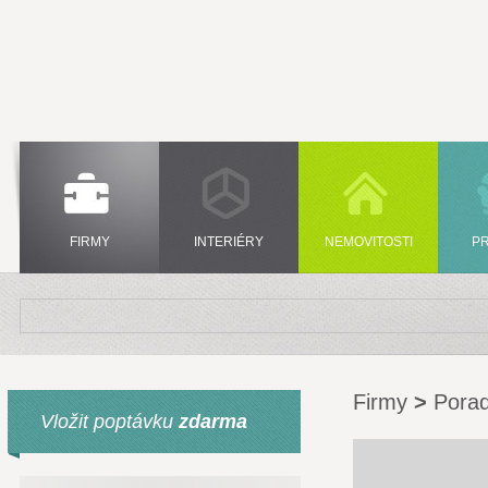
FIRMY
INTERIÉRY
NEMOVITOSTI
P
Firmy
>
Porad
Vložit poptávku
zdarma