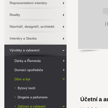
Reprezentativní interiéry
Reality
Návrháři, designéři, architekti
Interiéry a Stavba
Výrobky a vybavení
Dárky a Řemesla
Domácí spotřebiče
Dům a byt
Bytový textil
Drogerie a parfumerie
Účetní a a
Zařízení a vybavení