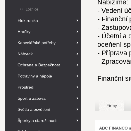
Nabízíme:
- Vedení úč
Ložnice
- Finanční
Elektronika
- Zastupov
Hračky
- Účetní a
Kancelářské potřeby
oceňení sp
- Příprava
Nábytek
- Zpracová
Ochrana a Bezpečnost
Potraviny a nápoje
Finanční s
Prostředí
Sport a zábava
Firmy
Světla a osvětlení
Šperky a starožitnosti
ABC FINANCO spo