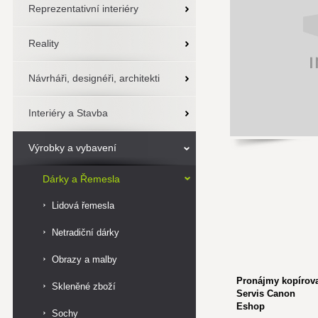
Reprezentativní interiéry
Reality
Návrháři, designéři, architekti
Interiéry a Stavba
Výrobky a vybavení
Dárky a Řemesla
Lidová řemesla
Netradiční dárky
Obrazy a malby
Pronájmy kopírova
Skleněné zboží
Servis Canon
Eshop
Sochy