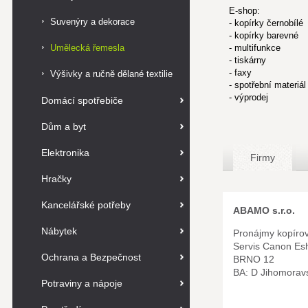
E-shop:
Suvenýry a dekorace
- kopírky černobílé
- kopírky barevné
Umělecká řemesla
- multifunkce
- tiskárny
- faxy
Výšivky a ručně dělané textilie
- spotřební materiál
- výprodej
Domácí spotřebiče
Dům a byt
Elektronika
Firmy
Hračky
Kancelářské potřeby
ABAMO s.r.o.
Nábytek
Pronájmy kopírov
Servis Canon Es
Ochrana a Bezpečnost
BRNO 12
BA: D Jihomorav
Potraviny a nápoje