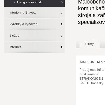
Maloobchod
Fotografické studio
komunikačn
Interiéry a Stavba
stroje a za
specializo
Výrobky a vybavení
Služby
Firmy
Internet
AB-PLUS TM s.r
Prodej mobilní te
příslušenství
STRAKONICE 1
BA: D Jihočeský