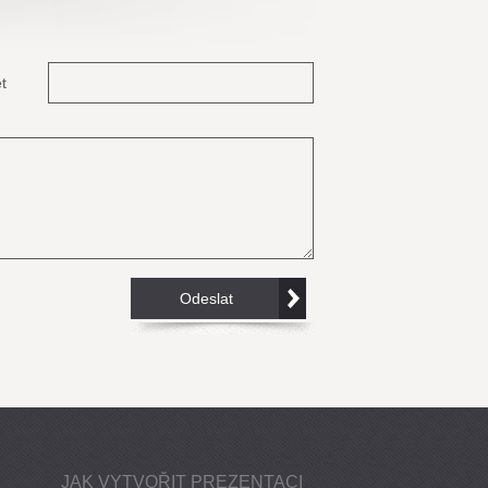
t
JAK VYTVOŘIT PREZENTACI