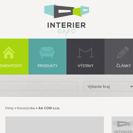
EMOVITOSTI
PRODUKTY
VÝSTAVY
ČLÁNKY
Firmy
>
Kovovýroba
>
AA COM s.r.o.