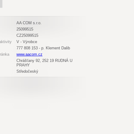
AA COM s.r.o.
25099515
CZ25099515
ktivity
V - Výrobce
777 808 153 - p. Klement Dalib
ránka
www.aacom.cz
Chrášťany 92, 252 19 RUDNÁ U
PRAHY
Středočeský