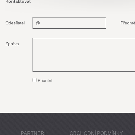
Kontaktovat
Odesílatel
Předmě
Zpráva
Prioritní
PARTNEŘI
OBCHODNÍ PODMÍNKY