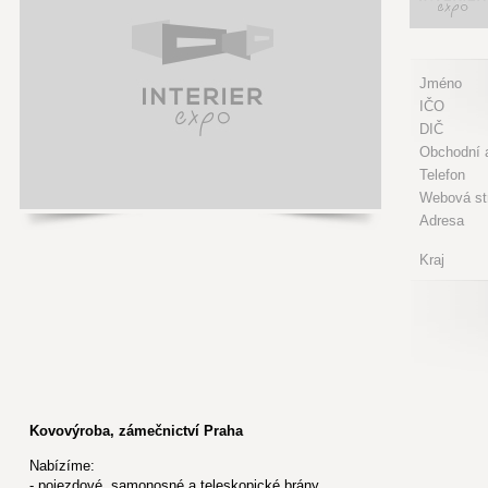
Jméno
IČO
DIČ
Obchodní a
Telefon
Webová st
Adresa
Kraj
Kovovýroba, zámečnictví Praha
Nabízíme:
- pojezdové, samonosné a teleskopické brány