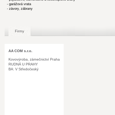
- garážová vrata
- závory, zábrany
Firmy
AA COM s.r.o.
Kovovýroba, zámečnictví Praha
RUDNÁ U PRAHY
BA: V Středočeský