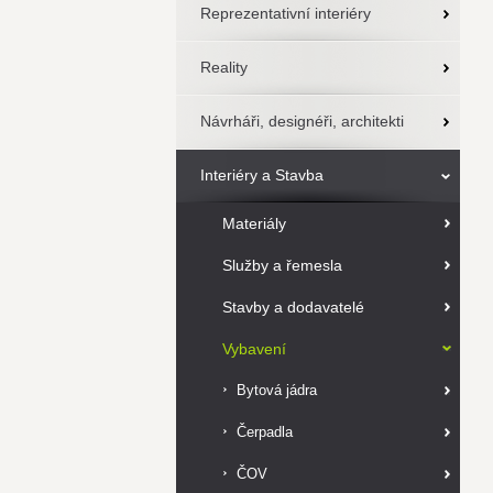
Reprezentativní interiéry
Reality
Návrháři, designéři, architekti
Interiéry a Stavba
Materiály
Služby a řemesla
Stavby a dodavatelé
Vybavení
Bytová jádra
Čerpadla
ČOV