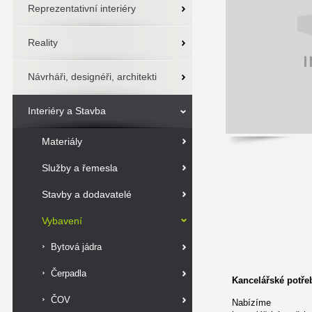
Reprezentativní interiéry
Reality
Návrháři, designéři, architekti
Interiéry a Stavba
Materiály
Služby a řemesla
Stavby a dodavatelé
Vybavení
Bytová jádra
Čerpadla
Kancelářské potře
ČOV
Nabízíme