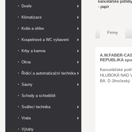
kancelářské potřeby
Dveře
- papír
Klimatizace
Kotle a ohřev
Firmy
Koupelnové a WC vybavení
Krby a kamna
A.W.FABER-CA
REPUBLIKA spol.
Okna
Kancelářské potř
Řídicí a automatizační technika
HLUBOKÁ NAD 
BA: D Jihočeský
Sauny
Schody a schodiště
Svářecí technika
Vrata
Výtahy