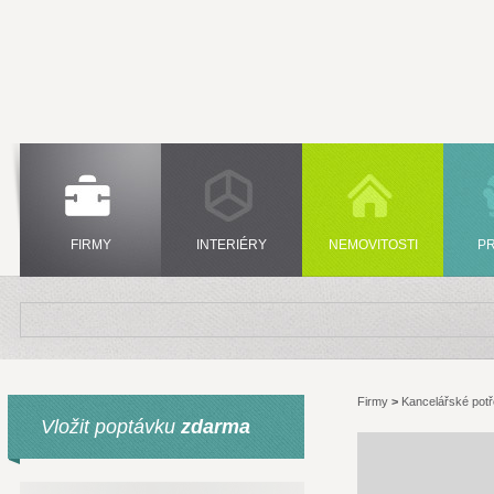
FIRMY
INTERIÉRY
NEMOVITOSTI
P
Firmy
>
Kancelářské pot
Vložit poptávku
zdarma