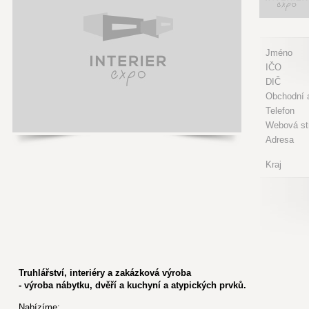
Jméno
IČO
DIČ
Obchodní a
Telefon
Webová st
Adresa
Kraj
Truhlářství, interiéry a zakázková výroba
- výroba nábytku, dvěří a kuchyní a atypických prvků.
Nabízíme: