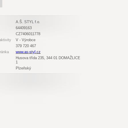
A.Š. STYL f.o.
64409163
CZ7406011778
ktivity
V - Výrobce
379 720 467
ránka
www.as-styl.cz
Husova třída 235, 344 01 DOMAŽLICE
1
Plzeňský