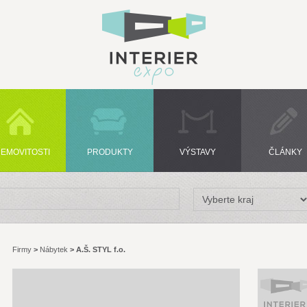
EMOVITOSTI
PRODUKTY
VÝSTAVY
ČLÁNKY
Firmy
>
Nábytek
>
A.Š. STYL f.o.