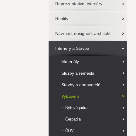
Reprezentativní interiéry
Reality
Návrháři, designéři, architekti
Interiéry a Stavba
Materiály
Služby a řemesla
Stavby a dodavatelé
Vybavení
Bytová jádra
Čerpadla
ČOV