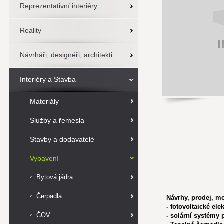
Reprezentativní interiéry
Reality
Návrháři, designéři, architekti
Interiéry a Stavba
Materiály
Služby a řemesla
Stavby a dodavatelé
Vybavení
Bytová jádra
Čerpadla
Návrhy, prodej, m
- fotovoltaické ele
ČOV
- solární systémy 