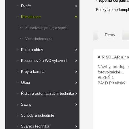
- Tepelná čerpadla
Dveře
Poskytujeme komple
Klimatizace
Klimatizace prodej a servis
Firmy
Vzduchotechnika
Kotle a ohřev
A.R.SOLAR s.r.o
Koupelnové a WC vybavení
Návrhy, prodej, 
Krby a kamna
fotovoltaické…
PLZEŇ 1
Okna
BA: D Plzeňský
Řídicí a automatizační technika
Sauny
Schody a schodiště
Svářecí technika