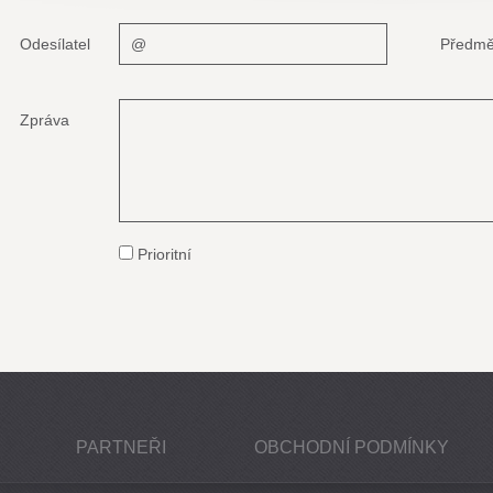
Odesílatel
Předmě
Zpráva
Prioritní
PARTNEŘI
OBCHODNÍ PODMÍNKY