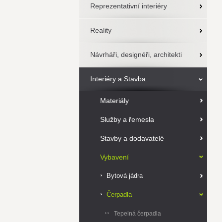
Reprezentativní interiéry
Reality
Návrháři, designéři, architekti
Interiéry a Stavba
Materiály
Služby a řemesla
Stavby a dodavatelé
Vybavení
Bytová jádra
Čerpadla
Tepelná čerpadla