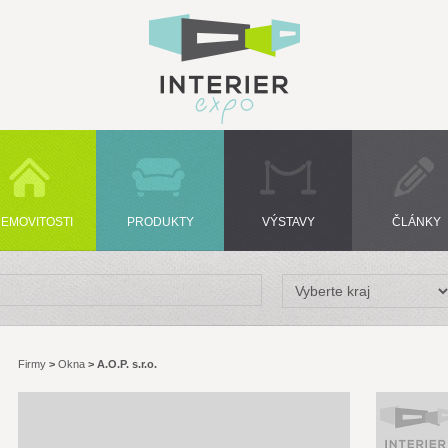
EMOVITOSTI
PRODUKTY
VÝSTAVY
ČLÁNKY
Firmy
>
Okna
>
A.O.P. s.r.o.