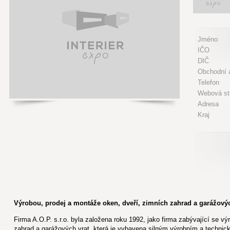
Jméno
IČO
DIČ
Obchodní a
Telefon
Webová st
Adresa
Kraj
Výrobou, prodej a montáže oken, dveří, zimních zahrad a garážovýc
Firma A.O.P. s.r.o. byla založena roku 1992, jako firma zabývající se v
zahrad a garážových vrat, která je vybavena silným výrobním a techn