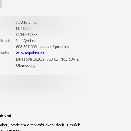
A.O.P. s.r.o.
60749385
CZ60749385
ktivity
V - Výrobce
608 507 003 - vedoucí prodejny
ránka
www.aopokna.cz
Denisova 2916/9, 750 02 PŘEROV 2
Olomoucký
h vrat
ýrobou, prodejem a montáží oken, dveří, zimních
ickým zázemím