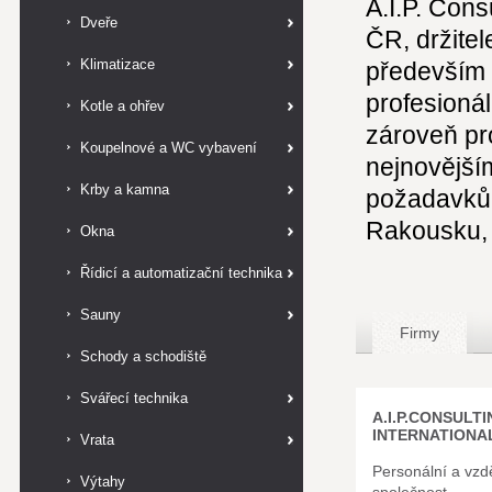
A.I.P. Cons
Dveře
ČR, držite
Klimatizace
především 
profesionál
Kotle a ohřev
zároveň pr
Koupelnové a WC vybavení
nejnovější
Krby a kamna
požadavků 
Rakousku, 
Okna
Řídicí a automatizační technika
Sauny
Firmy
Schody a schodiště
Svářecí technika
A.I.P.CONSULT
INTERNATIONAL 
Vrata
Personální a vzd
Výtahy