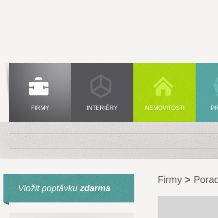
FIRMY
INTERIÉRY
NEMOVITOSTI
P
Firmy
>
Porad
Vložit poptávku
zdarma