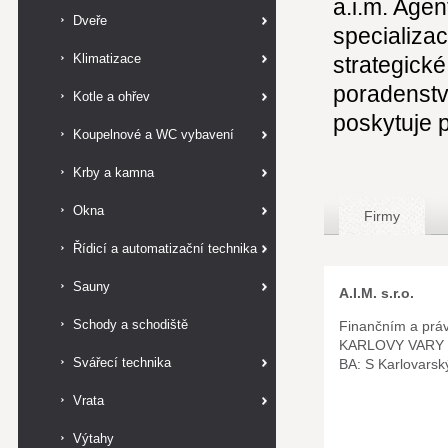
a.i.m. Age
Dveře
specializa
Klimatizace
strategické
poradenstv
Kotle a ohřev
poskytuje p
Koupelnové a WC vybavení
Krby a kamna
Okna
Firmy
Řídicí a automatizační technika
Sauny
A.I.M. s.r.o.
Schody a schodiště
Finančním a práv
KARLOVY VARY 
Svářecí technika
BA: S Karlovarsk
Vrata
Výtahy