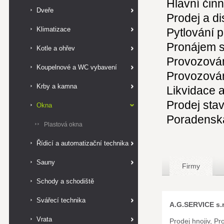
Hlavní činn
Dveře
Prodej a d
Klimatizace
Pytlování 
Pronájem 
Kotle a ohřev
Provozován
Koupelnové a WC vybavení
Provozován
Krby a kamna
Likvidace 
Prodej sta
Okna
Poradensk
Plastová okna
Řídicí a automatizační technika
Sauny
Firmy
Schody a schodiště
Svářecí technika
A.G.SERVICE s.r
Vrata
Prodej hnojiv, P