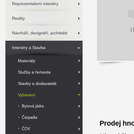
Reprezentativní interiéry
Reality
Návrháři, designéři, architekti
Interiéry a Stavba
Materiály
Služby a řemesla
Stavby a dodavatelé
Vybavení
Bytová jádra
Čerpadla
Prodej hno
ČOV