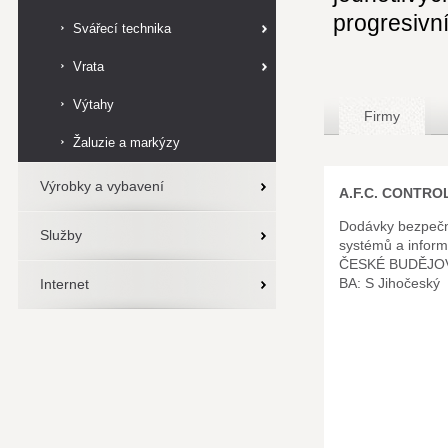
progresivn
Svářecí technika
Vrata
Výtahy
Firmy
Žaluzie a markýzy
Výrobky a vybavení
A.F.C. CONTROLS
Dodávky bezpečn
Služby
systémů a infor
ČESKÉ BUDĚJOV
BA: S Jihočeský
Internet