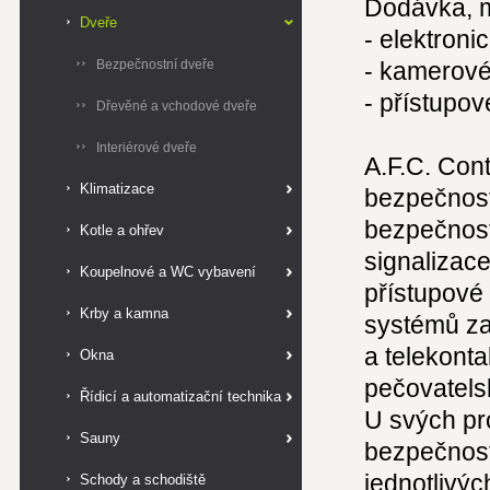
Dodávka, m
Dveře
- elektron
Bezpečnostní dveře
- kamerov
- přístupo
Dřevěné a vchodové dveře
Interiérové dveře
A.F.C. Cont
Klimatizace
bezpečnost
bezpečnost
Kotle a ohřev
signalizace
Koupelnové a WC vybavení
přístupové
Krby a kamna
systémů za
a telekonta
Okna
pečovatels
Řídicí a automatizační technika
U svých pr
Sauny
bezpečnost,
jednotlivý
Schody a schodiště