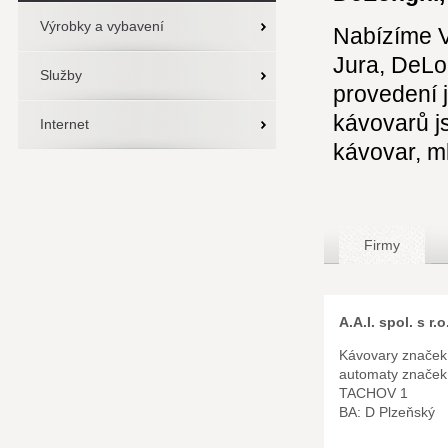
Výrobky a vybavení
Nabízíme V
Jura, DeLo
Služby
provedení 
kávovarů j
Internet
kávovar, m
Firmy
A.A.I. spol. s r.o
Kávovary značek
automaty znače
TACHOV 1
BA: D Plzeňský