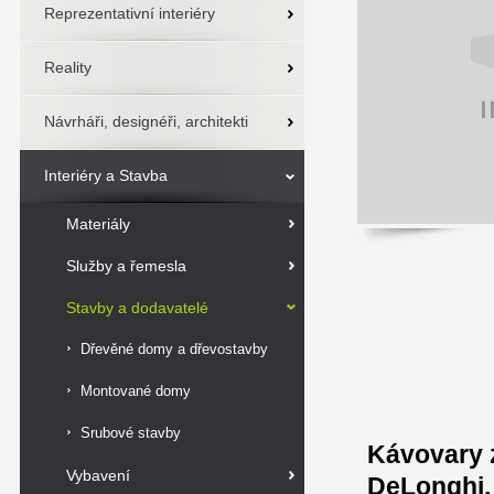
Reprezentativní interiéry
Reality
Návrháři, designéři, architekti
Interiéry a Stavba
Materiály
Služby a řemesla
Stavby a dodavatelé
Dřevěné domy a dřevostavby
Montované domy
Srubové stavby
Kávovary 
Vybavení
DeLonghi,