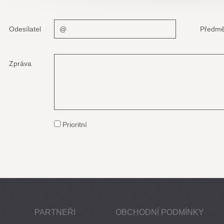
Odesílatel
Předmě
Zpráva
Prioritní
PARTNEŘI
OBCHODNÍ PODMÍNKY