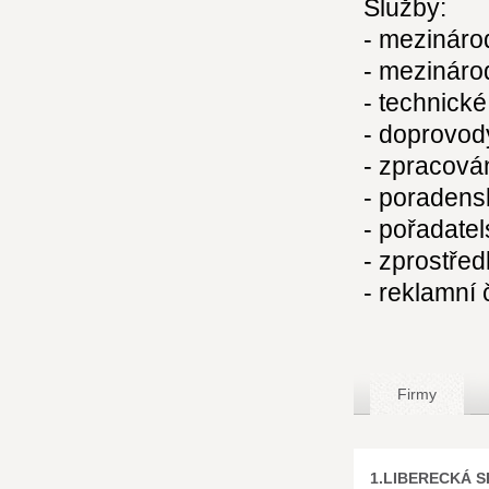
Služby:
- mezinárod
- mezinárod
- technické
- doprovo
- zpracová
- poradensk
- pořadate
- zprostře
- reklamní 
Firmy
1.LIBERECKÁ SP