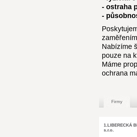
- ostraha
- působno
Poskytujem
zaměřením 
Nabízíme š
pouze na kv
Máme propr
ochrana ma
Firmy
1.LIBERECKÁ 
s.r.o.