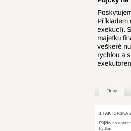
Půjčky na 
Poskytujeme
Příkladem 
exekucí). 
majetku fi
veškeré nut
rychlou a 
exekutorem
Firmy
1.FAKTORSKÁ s.
Půjčky na dobré 
bydlení