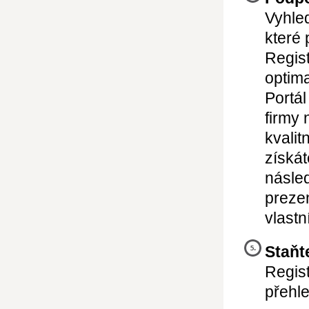
Vyhle
které 
Regist
optima
Portál
firmy 
kvalit
získát
násled
preze
vlast
Staňt
Regist
přehl