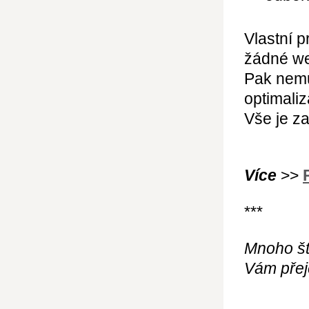
Vlastní p
žádné we
Pak nemu
optimaliz
Vše je za
Více
>>
***
Mnoho št
Vám přej