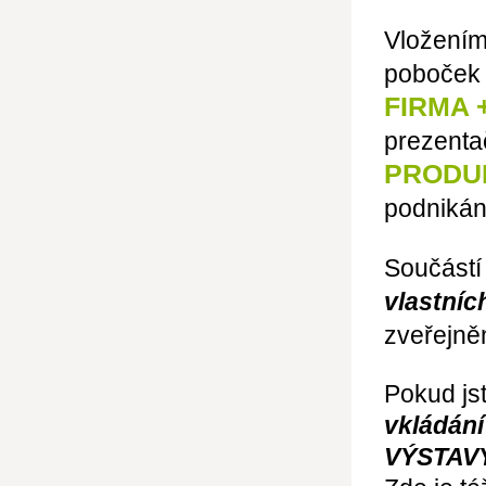
Vložením
poboček 
FIRMA 
prezenta
PRODUK
podnikán
Součástí
vlastníc
zveřejně
Pokud jst
vkládání
VÝSTAV