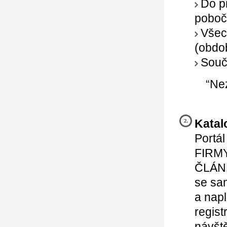
Do pr
poboč
Všech
(obdo
Součá
“Nez
Katal
Portál
FIRMY
ČLÁ
se sa
a napl
regist
návště