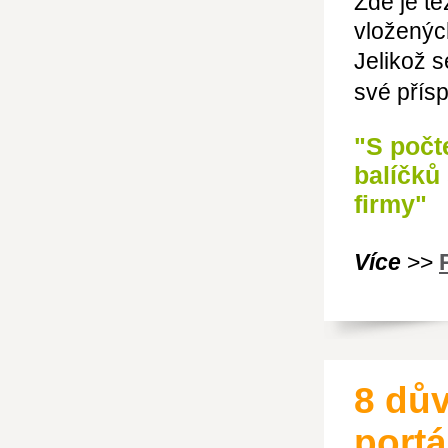
Zde je t
vložených
Jelikož 
své pří
"S počt
balíčků
firmy"
Více
>>
8 dův
portá