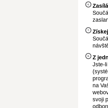
Zasíl
Součás
zaslan
Získe
Součás
návště
Z jed
Jste-l
(systé
progr
na Vaš
webový
svoji 
odbor