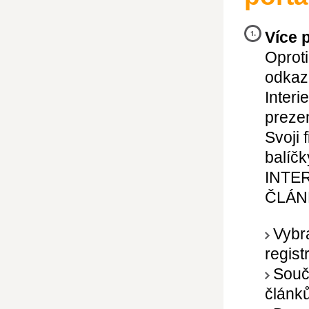
Více 
Oproti
odkaz,
Interi
preze
Svoji 
balíčk
INTE
ČLÁN
Vybr
regist
Souč
článků