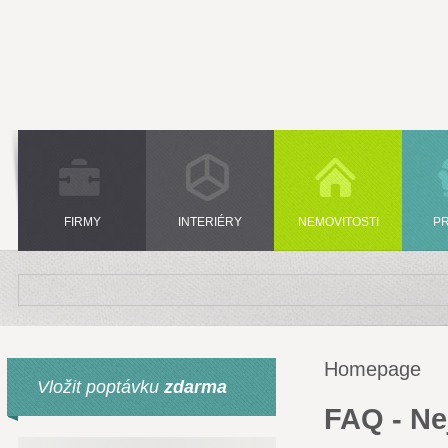
FIRMY
INTERIÉRY
NEMOVITOSTI
P
Homepage
Vložit poptávku
zdarma
FAQ - Ne