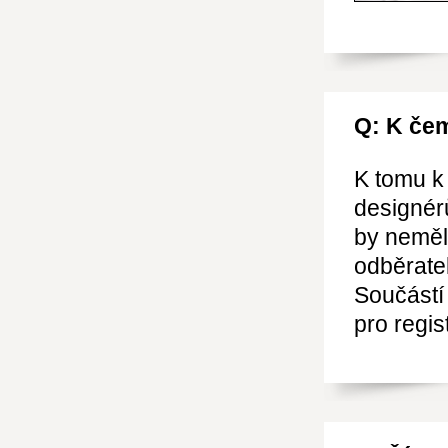
Q: K čem
K tomu k 
designér
by neměl
odběrate
Součástí 
pro regis