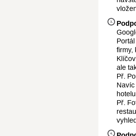
vlože
Podpo
Googl
Portál
firmy,
Klíčo
ale ta
Př. Po
Navíc
hotelu
Př. Fo
restau
vyhle
Podpo