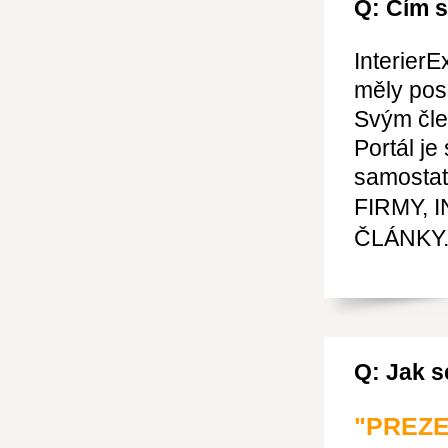
Q: Čím s
InterierE
měly pos
Svým čle
Portál j
samosta
FIRMY, 
ČLÁNKY
Q: Jak 
"PREZE