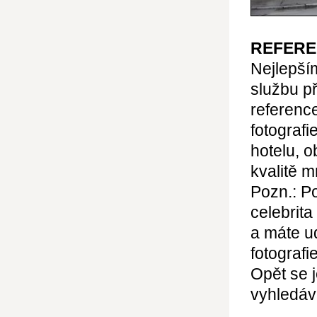
REFER
Nejlepší
službu př
reference
fotograf
hotelu, 
kvalitě m
Pozn.: P
celebrita
a máte u
fotograf
Opět se j
vyhledává