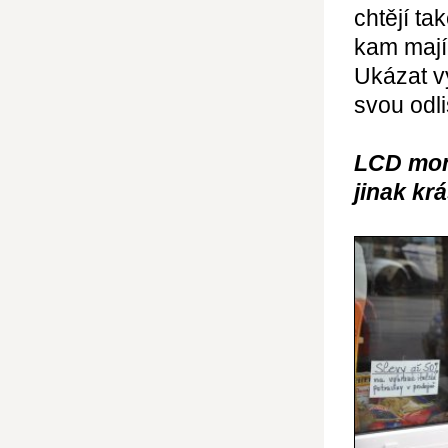
chtějí ta
kam mají
Ukázat vý
svou odli
LCD moni
jinak krá