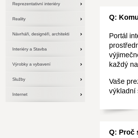
Reprezentativní interiéry
Q: Komu
Reality
Návrháři, designéři, architekti
Portál in
prostředn
Interiéry a Stavba
výjimečn
každý na
Výrobky a vybavení
Služby
Vaše prez
výkladní 
Internet
Q: Proč 