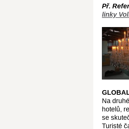
Př. Refe
linky V
GLOBAL
Na druhé 
hotelů, r
se skuteč
Turisté č