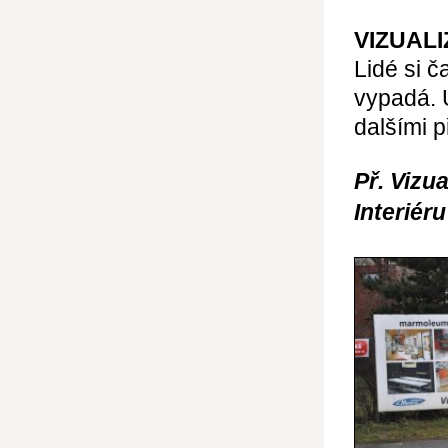
VIZUAL
Lidé si č
vypadá. 
dalšími 
Př. Vizu
Interiéru